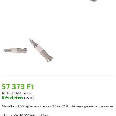
57 373 Ft
45 176 Ft ÁFA nélkül
Készleten
(>5 db)
Marathon ES6 fejtámasz / orsó - N7 és YOSHIDA marógépekhez tervezve
- Sebesség: 30,000 fordulat/perc