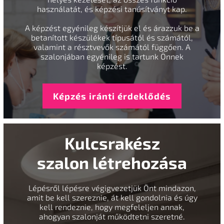
használatát, és képzési tanúsítványt kap.
A képzést egyénileg készítjük el és árazzuk be a
betanított készülékek típusától és számától,
valamint a résztvevők számától függően. A
szalonjában egyénileg is tartunk Önnek
képzést.
Képzés iránti érdeklődés
Kulcsrakész
szalon létrehozása
Lépésről lépésre végigvezetjük Önt mindazon,
amit be kell szereznie, át kell gondolnia és úgy
kell rendeznie, hogy megfeleljen annak,
ahogyan szalonját működtetni szeretné.