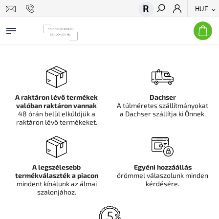
HUF
Keresés
A raktáron lévő termékek
Dachser
valóban raktáron vannak
A túlméretes szállítmányokat
48 órán belül elküldjük a
a Dachser szállítja ki Önnek.
raktáron lévő termékeket.
A legszélesebb
Egyéni hozzáállás
termékválaszték a piacon
örömmel válaszolunk minden
mindent kínálunk az álmai
kérdésére.
szalonjához.