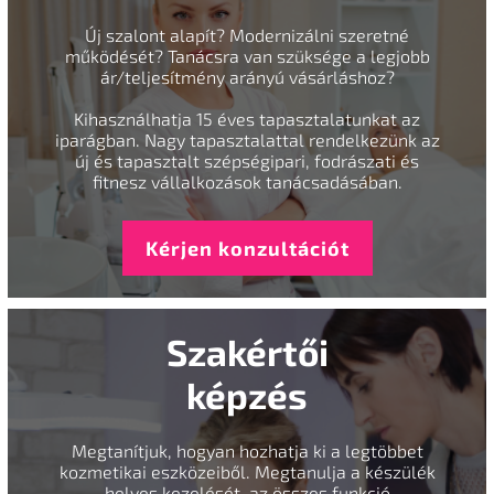
Új szalont alapít? Modernizálni szeretné
működését? Tanácsra van szüksége a legjobb
ár/teljesítmény arányú vásárláshoz?
Kihasználhatja 15 éves tapasztalatunkat az
iparágban. Nagy tapasztalattal rendelkezünk az
új és tapasztalt szépségipari, fodrászati és
fitnesz vállalkozások tanácsadásában.
Kérjen konzultációt
Szakértői
képzés
Megtanítjuk, hogyan hozhatja ki a legtöbbet
kozmetikai eszközeiből. Megtanulja a készülék
helyes kezelését, az összes funkció