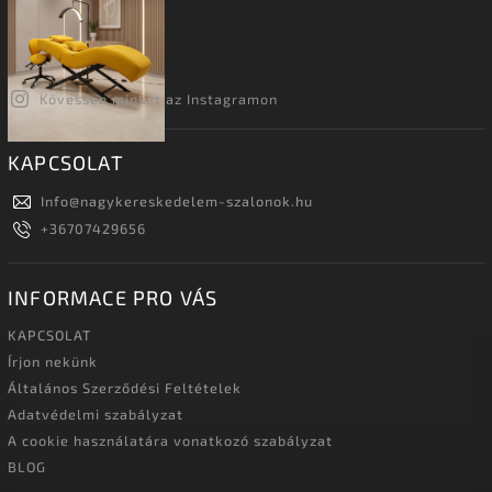
Kövessen minket az Instagramon
KAPCSOLAT
Info
@
nagykereskedelem-szalonok.hu
+36707429656
INFORMACE PRO VÁS
KAPCSOLAT
Írjon nekünk
Általános Szerződési Feltételek
Adatvédelmi szabályzat
A cookie használatára vonatkozó szabályzat
BLOG