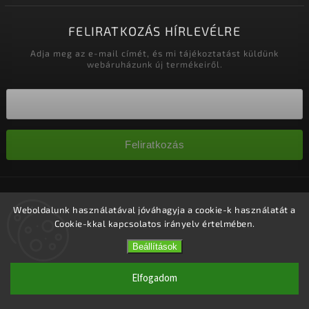
FELIRATKOZÁS HÍRLEVÉLRE
Adja meg az e-mail címét, és mi tájékoztatást küldünk
webáruházunk új termékeiről.
Feliratkozás
Copyright 2026
Nagykereskedelem-szalonok
. Minden jog
fenntartva.
Weboldalunk használatával jóváhagyja a cookie-k használatát a
Cookie-kkal kapcsolatos irányelv értelmében.
Süti beállítások szerkesztése
Vytvořil
Shoptet
| Design
Shoptak.cz.
Beállítások
Elfogadom
1 #