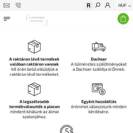
HUF
Keresés
A raktáron lévő termékek
Dachser
valóban raktáron vannak
A túlméretes szállítmányokat
48 órán belül elküldjük a
a Dachser szállítja ki Önnek.
raktáron lévő termékeket.
A legszélesebb
Egyéni hozzáállás
termékválaszték a piacon
örömmel válaszolunk minden
mindent kínálunk az álmai
kérdésére.
szalonjához.