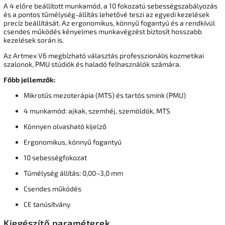
A 4 előre beállított munkamód, a 10 fokozatú sebességszabályozás
és a pontos tűmélység-állítás lehetővé teszi az egyedi kezelések
precíz beállítását. Az ergonomikus, könnyű fogantyú és a rendkívül
csendes működés kényelmes munkavégzést biztosít hosszabb
kezelések során is.
Az Artmex V6 megbízható választás professzionális kozmetikai
szalonok, PMU stúdiók és haladó felhasználók számára.
Főbb jellemzők:
Mikrotűs mezoterápia (MTS) és tartós smink (PMU)
4 munkamód: ajkak, szemhéj, szemöldök, MTS
Könnyen olvasható kijelző
Ergonomikus, könnyű fogantyú
10 sebességfokozat
Tűmélység állítás: 0,00–3,0 mm
Csendes működés
CE tanúsítvány
Kiegészítő paraméterek