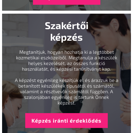
Szakértői
képzés
Megtanítjuk, hogyan hozhatja ki a legtöbbet
kozmetikai eszközeiből. Megtanulja a készülék
helyes kezelését, az összes funkció
használatát, és képzési tanúsítványt kap.
A képzést egyénileg készítjük el és árazzuk be a
betanított készülékek típusától és számától,
valamint a résztvevők számától függően. A
szalonjában egyénileg is tartunk Önnek
képzést.
Képzés iránti érdeklődés