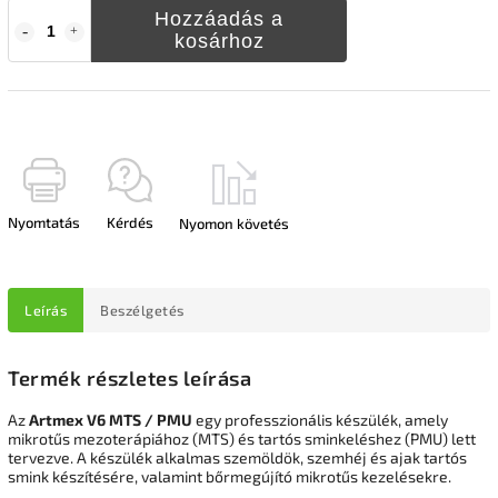
Hozzáadás a
kosárhoz
Nyomtatás
Kérdés
Nyomon követés
Leírás
Beszélgetés
Termék részletes leírása
Az
Artmex V6 MTS / PMU
egy professzionális készülék, amely
mikrotűs mezoterápiához (MTS) és tartós sminkeléshez (PMU) lett
tervezve. A készülék alkalmas szemöldök, szemhéj és ajak tartós
smink készítésére, valamint bőrmegújító mikrotűs kezelésekre.