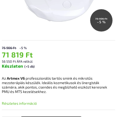
75 906 Ft
–5 %
75 906 Ft
–5 %
71 819 Ft
56 550 Ft ÁFA nélkül
Készleten
(>5 db)
Az
Artmex V6
professzionális tartós smink és mikrotűs
mezoterápiás készülék. Ideális kozmetikusok és linergisták
számára, akik pontos, csendes és megbízható eszközt keresnek
PMU és MTS kezelésekhez.
Részletes információ