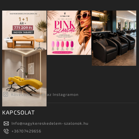
Kövessen minket az Instagramon
KAPCSOLAT
Info
@
nagykereskedelem-szalonok.hu
+36707429656