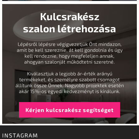
Kulcsrakész
szalon létrehozása
Lépésről lépésre végigvezetjük Önt mindazon,
amit be kell szereznie, át kell gondolnia és úgy
kell rendeznie, hogy megfeleljen annak,
ahogyan szalonját működtetni szeretné.
Kiválasztjuk a legjobb ár-érték arányú
termékeket, és személyre szabott csomagot
állítunk össze Önnek. Nagyobb projektek esetén
akár 15%-os egyedi kedvezményt is kínálunk.
Kérjen kulcsrakész segítséget
INSTAGRAM