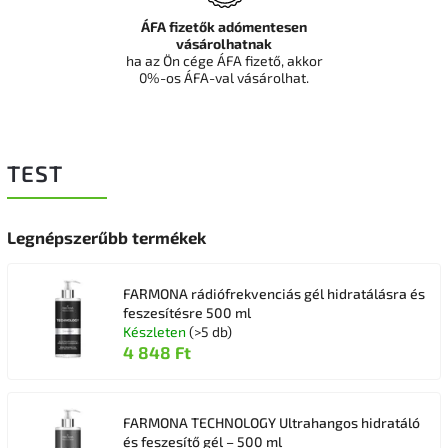
ÁFA fizetők adómentesen
vásárolhatnak
ha az Ön cége ÁFA fizető, akkor
0%-os ÁFA-val vásárolhat.
TEST
Legnépszerűbb termékek
FARMONA rádiófrekvenciás gél hidratálásra és
feszesítésre 500 ml
Készleten
(>5 db)
4 848 Ft
FARMONA TECHNOLOGY Ultrahangos hidratáló
és feszesítő gél – 500 ml