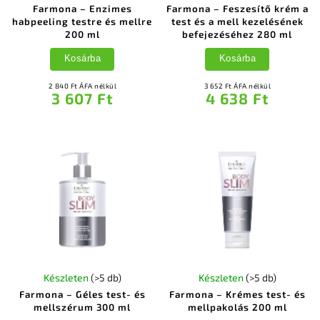
Farmona – Enzimes
Farmona – Feszesítő krém a
habpeeling testre és mellre
test és a mell kezelésének
200 ml
befejezéséhez 280 ml
Kosárba
Kosárba
2 840 Ft ÁFA nélkül
3 652 Ft ÁFA nélkül
3 607 Ft
4 638 Ft
Készleten
(>5 db)
Készleten
(>5 db)
Farmona – Géles test- és
Farmona – Krémes test- és
mellszérum 300 ml
mellpakolás 200 ml