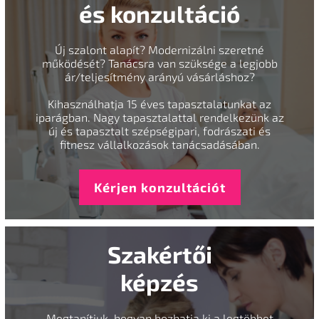
és konzultáció
Új szalont alapít? Modernizálni szeretné
működését? Tanácsra van szüksége a legjobb
ár/teljesítmény arányú vásárláshoz?
Kihasználhatja 15 éves tapasztalatunkat az
iparágban. Nagy tapasztalattal rendelkezünk az
új és tapasztalt szépségipari, fodrászati és
fitnesz vállalkozások tanácsadásában.
Kérjen konzultációt
Szakértői
képzés
Megtanítjuk, hogyan hozhatja ki a legtöbbet