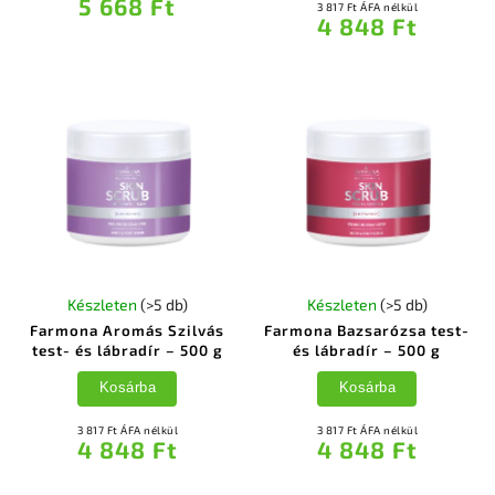
5 668 Ft
3 817 Ft ÁFA nélkül
4 848 Ft
Készleten
(>5 db)
Készleten
(>5 db)
Farmona Aromás Szilvás
Farmona Bazsarózsa test-
test- és lábradír – 500 g
és lábradír – 500 g
Kosárba
Kosárba
3 817 Ft ÁFA nélkül
3 817 Ft ÁFA nélkül
4 848 Ft
4 848 Ft