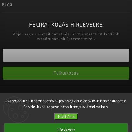
BLOG
FELIRATKOZÁS HÍRLEVÉLRE
Adja meg az e-mail címét, és mi tájékoztatást küldünk
webáruházunk új termékeiről.
Feliratkozás
Copyright 2026
Nagykereskedelem-szalonok
. Minden jog
fenntartva.
Weboldalunk használatával jóváhagyja a cookie-k használatát a
Cookie-kkal kapcsolatos irányelv értelmében.
Süti beállítások szerkesztése
Vytvořil
Shoptet
| Design
Shoptak.cz.
Beállítások
Elfogadom