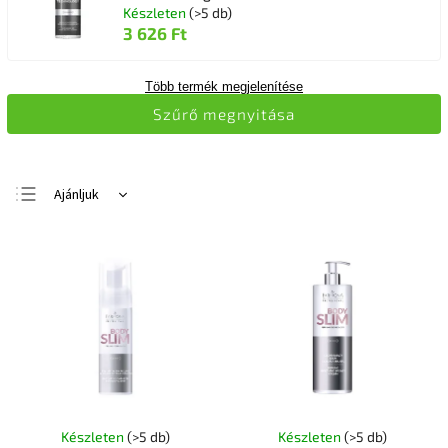
Készleten
(>5 db)
3 626 Ft
Több termék megjelenítése
Szűrő megnyitása
Ajánljuk
Legolcsóbb elöl
Legdrágább
Legnépszerűbb
termékek
ABC szerint
Készleten
(>5 db)
Készleten
(>5 db)