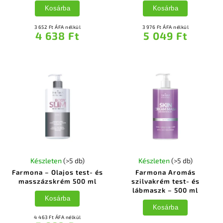
Kosárba
Kosárba
3 652 Ft ÁFA nélkül
3 976 Ft ÁFA nélkül
4 638 Ft
5 049 Ft
Készleten
(>5 db)
Készleten
(>5 db)
Farmona – Olajos test- és
Farmona Aromás
masszázskrém 500 ml
szilvakrém test- és
lábmaszk – 500 ml
Kosárba
Kosárba
4 463 Ft ÁFA nélkül