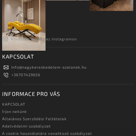
Kövessen minket az Instagramon
KAPCSOLAT
Info
@
nagykereskedelem-szalonok.hu
+36707429656
INFORMACE PRO VÁS
KAPCSOLAT
Írjon nekünk
Általános Szerződési Feltételek
Adatvédelmi szabályzat
A cookie használatára vonatkozó szabályzat