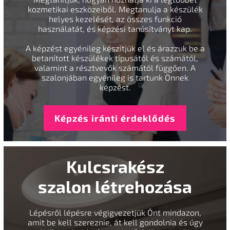
kozmetikai eszközeiből. Megtanulja a készülék
helyes kezelését, az összes funkció
használatát, és képzési tanúsítványt kap.
A képzést egyénileg készítjük el és árazzuk be a
betanított készülékek típusától és számától,
valamint a résztvevők számától függően. A
szalonjában egyénileg is tartunk Önnek
képzést.
Képzés iránti érdeklődés
Kulcsrakész
szalon létrehozása
Lépésről lépésre végigvezetjük Önt mindazon,
amit be kell szereznie, át kell gondolnia és úgy