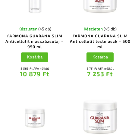
Készleten
(>5 db)
Készleten
(>5 db)
FARMONA GUARANA SLIM
FARMONA GUARANA SLIM
Anticellulit masszázsolaj –
Anticellulit testmaszk – 500
950 ml
ml
Kosárba
Kosárba
8 566 Ft ÁFA nélkül
5 711 Ft ÁFA nélkül
10 879 Ft
7 253 Ft