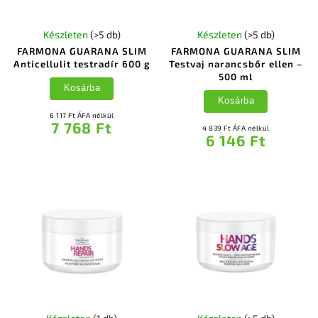
Készleten
(>5 db)
Készleten
(>5 db)
FARMONA GUARANA SLIM
FARMONA GUARANA SLIM
Anticellulit testradír 600 g
Testvaj narancsbőr ellen –
500 ml
Kosárba
Kosárba
6 117 Ft ÁFA nélkül
7 768 Ft
4 839 Ft ÁFA nélkül
6 146 Ft