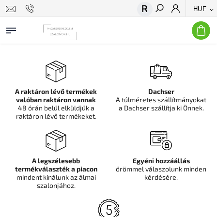
HUF
Keresés
A raktáron lévő termékek
Dachser
valóban raktáron vannak
A túlméretes szállítmányokat
48 órán belül elküldjük a
a Dachser szállítja ki Önnek.
raktáron lévő termékeket.
A legszélesebb
Egyéni hozzáállás
termékválaszték a piacon
örömmel válaszolunk minden
mindent kínálunk az álmai
kérdésére.
szalonjához.