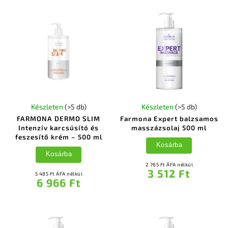
Készleten
(>5 db)
Készleten
(>5 db)
FARMONA DERMO SLIM
Farmona Expert balzsamos
Intenzív karcsúsító és
masszázsolaj 500 ml
feszesítő krém – 500 ml
Kosárba
Kosárba
2 765 Ft ÁFA nélkül
3 512 Ft
5 485 Ft ÁFA nélkül
6 966 Ft