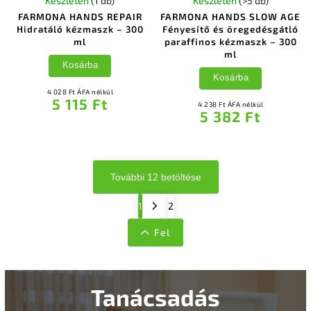
Készleten
(1 db)
Készleten
(>5 db)
FARMONA HANDS REPAIR
FARMONA HANDS SLOW AGE
Hidratáló kézmaszk – 300
Fényesítő és öregedésgátló
ml
paraffinos kézmaszk – 300
ml
Kosárba
Kosárba
4 028 Ft ÁFA nélkül
5 115 Ft
4 238 Ft ÁFA nélkül
5 382 Ft
További 12 betöltése
1
2
Fel
Tanácsadás