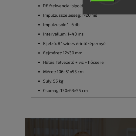
RF frekvencia: bipoláris
Impulzusszélesség: 1-20 ms
Impulzusok: 1–6 db
Intervallum: 1–40 ms
Kijelző: 8” színes érintőképernyő
Fejméret: 12x30 mm
Hűtés: félvezető + víz + hőcsere
Méret: 106×51×53 cm
Súly: 55 kg
Csomag: 130×63×55 cm