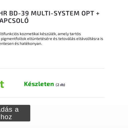
HR BD-39 MULTI-SYSTEM OPT +
KAPCSOLÓ
ltifunkciós kozmetikai készülék, amely tartós
, pigmentfoltok eltüntetésére és tetoválás eltávolításra is
entesen és hatékonyan.
t
Készleten
(2 db)
dás a
rhoz