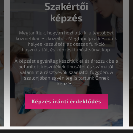
Szakértői
képzés
Megtanítjuk, hogyan hozhatja ki a legtöbbet
kozmetikai eszközeiből. Megtanulja a készülék
helyes kezelését, az összes funkció
használatát, és képzési tanúsítványt kap.
A képzést egyénileg készítjük el és árazzuk be a
betanított készülékek típusától és számától,
valamint a résztvevők számától függően. A
szalonjában egyénileg is tartunk Önnek
képzést.
Képzés iránti érdeklődés