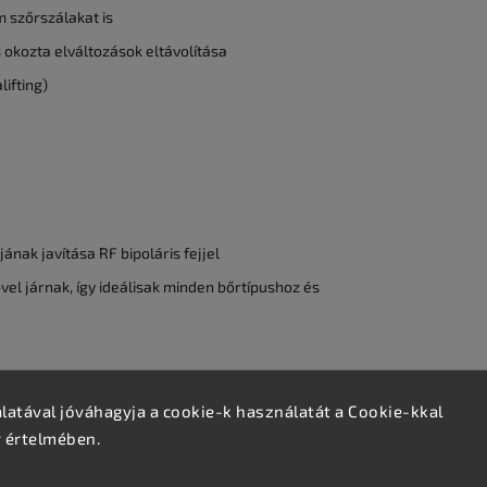
m szőrszálakat is
 okozta elváltozások eltávolítása
ifting)
ának javítása RF bipoláris fejjel
el járnak, így ideálisak minden bőrtípushoz és
atával jóváhagyja a cookie-k használatát a Cookie-kkal
v értelmében.