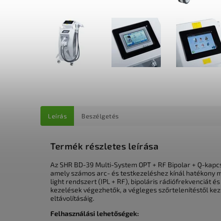
Leírás
Beszélgetés
Termék részletes leírása
Az SHR BD-39 Multi-System OPT + RF Bipolar + Q-kapc
amely számos arc- és testkezeléshez kínál hatékony m
light rendszert (IPL + RF), bipoláris rádiófrekvenciát
kezelések végezhetők, a végleges szőrtelenítéstől kezd
eltávolításáig.
Felhasználási lehetőségek: