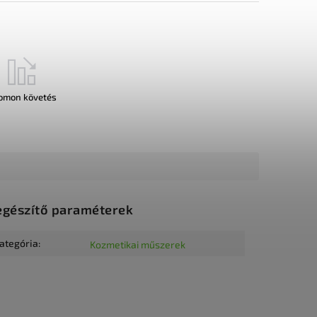
omon követés
egészítő paraméterek
ategória
:
Kozmetikai műszerek