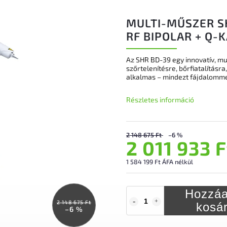
MULTI-MŰSZER S
RF BIPOLAR + Q-
Az SHR BD-39 egy innovatív, mu
szőrtelenítésre, bőrfiatalításra
alkalmas – mindezt fájdalomm
Részletes információ
2 148 675 Ft
–6 %
2 011 933 F
1 584 199 Ft ÁFA nélkül
Hozzáa
2 148 675 Ft
kosá
–6 %