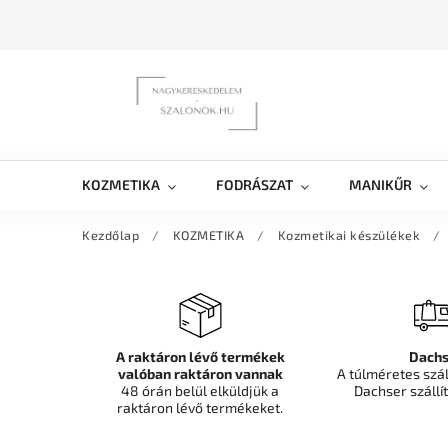
KOZMETIKA
FODRÁSZAT
MANIKŰR
Kezdőlap
/
KOZMETIKA
/
Kozmetikai készülékek
/
A raktáron lévő termékek
Dachs
valóban raktáron vannak
A túlméretes szá
48 órán belül elküldjük a
Dachser szállít
raktáron lévő termékeket.