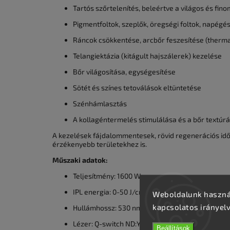
Tartós szőrtelenítés, beleértve a világos és fino
Pigmentfoltok, szeplők, öregségi foltok, napégés
Ráncok csökkentése, arcbőr feszesítése (thermal
Telangiektázia (kitágult hajszálerek) kezelése
Bőr világosítása, egységesítése
Sötét és színes tetoválások eltüntetése
Szénhámlasztás
A kollagéntermelés stimulálása és a bőr textúráj
A kezelések fájdalommentesek, rövid regenerációs időv
érzékenyebb területekhez is.
Műszaki adatok:
Teljesítmény: 1600 W
IPL energia: 0-50 J/cm²
Weboldalunk használ
kapcsolatos irányel
Hullámhossz: 530 nm, 590 nm, 640 nm
Lézer: Q-switch ND:YAG (1064 nm / 532 nm)
Beállítások