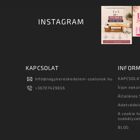
INSTAGRAM
KAPCSOLAT
INFORM
KAPCSOLA
Info
@
nagykereskedelem-szalonok.hu
Írjon nekü
+36707429656
Általános 
Adatvédel
A cookie h
szabályza
BLOG