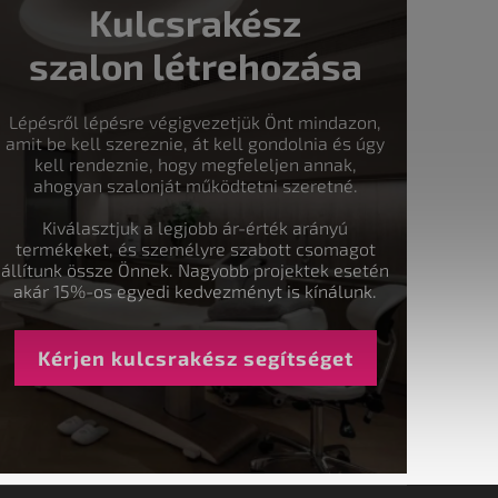
Kulcsrakész
szalon létrehozása
Lépésről lépésre végigvezetjük Önt mindazon,
amit be kell szereznie, át kell gondolnia és úgy
kell rendeznie, hogy megfeleljen annak,
ahogyan szalonját működtetni szeretné.
Kiválasztjuk a legjobb ár-érték arányú
termékeket, és személyre szabott csomagot
állítunk össze Önnek. Nagyobb projektek esetén
akár 15%-os egyedi kedvezményt is kínálunk.
Kérjen kulcsrakész segítséget