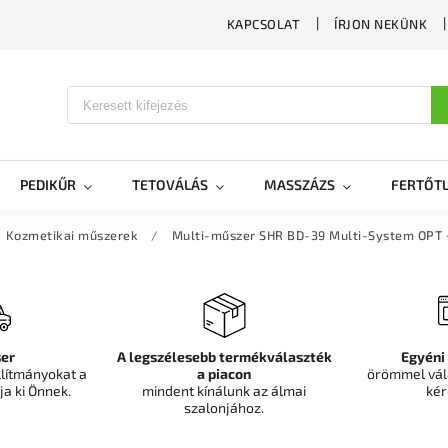
KAPCSOLAT
ÍRJON NEKÜNK
PEDIKŰR
TETOVÁLÁS
MASSZÁZS
FERTŐTL
Kozmetikai műszerek
/
Multi-műszer SHR BD-39 Multi-System OPT +
er
A legszélesebb termékválaszték
Egyéni
llítmányokat a
a piacon
örömmel vál
ja ki Önnek.
mindent kínálunk az álmai
kér
szalonjához.