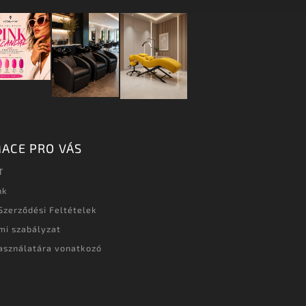
ACE PRO VÁS
T
nk
Szerződési Feltételek
mi szabályzat
asználatára vonatkozó
t