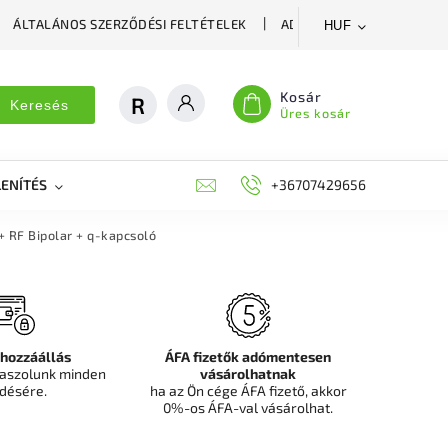
ÁLTALÁNOS SZERZŐDÉSI FELTÉTELEK
ADATVÉDELMI SZABÁLYZA
HUF
Kosár
Keresés
Üres kosár
ENÍTÉS
DEKORÁCIÓS FALPANEL, MŰNÖVÉNY FAL
+36707429656
FIT
 RF Bipolar + q-kapcsoló
 hozzáállás
ÁFA fizetők adómentesen
aszolunk minden
vásárolhatnak
désére.
ha az Ön cége ÁFA fizető, akkor
0%-os ÁFA-val vásárolhat.