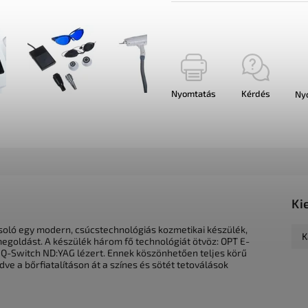
Nyomtatás
Kérdés
Ny
Ki
soló egy modern, csúcstechnológiás kozmetikai készülék,
K
egoldást. A készülék három fő technológiát ötvöz: OPT E-
 és Q-Switch ND:YAG lézert. Ennek köszönhetően teljes körű
ve a bőrfiatalításon át a színes és sötét tetoválások