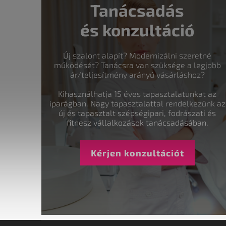
Tanácsadás
és konzultáció
Új szalont alapít? Modernizálni szeretné
működését? Tanácsra van szüksége a legjobb
ár/teljesítmény arányú vásárláshoz?
Kihasználhatja 15 éves tapasztalatunkat az
iparágban. Nagy tapasztalattal rendelkezünk az
új és tapasztalt szépségipari, fodrászati és
fitnesz vállalkozások tanácsadásában.
Kérjen konzultációt