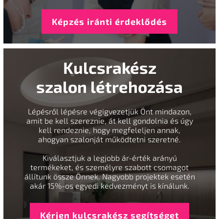
Képzés iránti érdeklődés
Kulcsrakész
szalon létrehozása
Lépésről lépésre végigvezetjük Önt mindazon,
amit be kell szereznie, át kell gondolnia és úgy
kell rendeznie, hogy megfeleljen annak,
ahogyan szalonját működtetni szeretné.
Kiválasztjuk a legjobb ár-érték arányú
termékeket, és személyre szabott csomagot
állítunk össze Önnek. Nagyobb projektek esetén
akár 15%-os egyedi kedvezményt is kínálunk.
Kérjen kulcsrakész segítséget