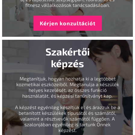
fitnesz vállalkozások tanácsadásában.
Kérjen konzultációt
Szakértői
képzés
Megtanítjuk, hogyan hozhatja ki a legtöbbet
kozmetikai eszközeiből. Megtanulja a készülék
helyes kezelését, az összes funkció
használatát, és képzési tanúsítványt kap.
A képzést egyénileg készítjük el és árazzuk be a
betanított készülékek típusától és számától,
valamint a résztvevők számától függően. A
szalonjában egyénileg is tartunk Önnek
képzést.