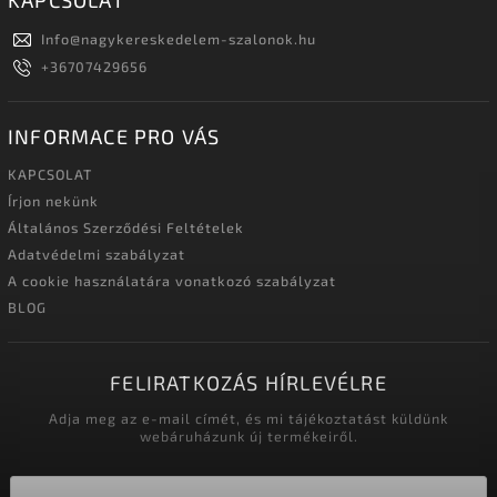
KAPCSOLAT
Info
@
nagykereskedelem-szalonok.hu
+36707429656
INFORMACE PRO VÁS
KAPCSOLAT
Írjon nekünk
Általános Szerződési Feltételek
Adatvédelmi szabályzat
A cookie használatára vonatkozó szabályzat
BLOG
FELIRATKOZÁS HÍRLEVÉLRE
Adja meg az e-mail címét, és mi tájékoztatást küldünk
webáruházunk új termékeiről.