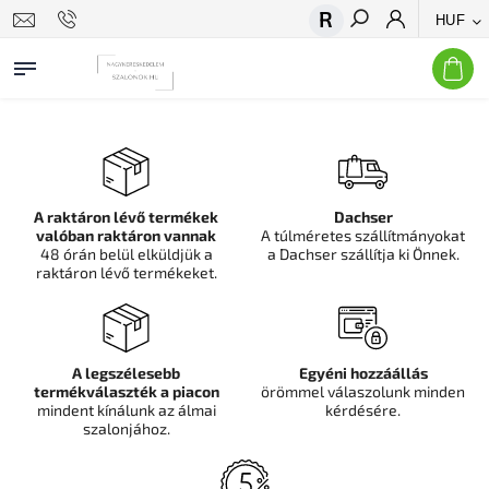
HUF
Keresés
A raktáron lévő termékek
Dachser
valóban raktáron vannak
A túlméretes szállítmányokat
48 órán belül elküldjük a
a Dachser szállítja ki Önnek.
raktáron lévő termékeket.
A legszélesebb
Egyéni hozzáállás
termékválaszték a piacon
örömmel válaszolunk minden
mindent kínálunk az álmai
kérdésére.
szalonjához.