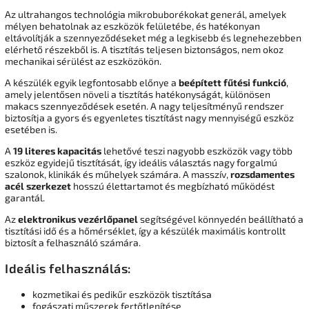
Az ultrahangos technológia mikrobuborékokat generál, amelyek
mélyen behatolnak az eszközök felületébe, és hatékonyan
eltávolítják a szennyeződéseket még a legkisebb és legnehezebben
elérhető részekből is. A tisztítás teljesen biztonságos, nem okoz
mechanikai sérülést az eszközökön.
A készülék egyik legfontosabb előnye a
beépített fűtési funkció
,
amely jelentősen növeli a tisztítás hatékonyságát, különösen
makacs szennyeződések esetén. A nagy teljesítményű rendszer
biztosítja a gyors és egyenletes tisztítást nagy mennyiségű eszköz
esetében is.
A
19 literes kapacitás
lehetővé teszi nagyobb eszközök vagy több
eszköz egyidejű tisztítását, így ideális választás nagy forgalmú
szalonok, klinikák és műhelyek számára. A masszív,
rozsdamentes
acél szerkezet
hosszú élettartamot és megbízható működést
garantál.
Az
elektronikus vezérlőpanel
segítségével könnyedén beállítható a
tisztítási idő és a hőmérséklet, így a készülék maximális kontrollt
biztosít a felhasználó számára.
Ideális felhasználás:
kozmetikai és pedikűr eszközök tisztítása
fogászati műszerek fertőtlenítése