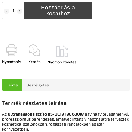
Hozzáadás a
kosárhoz
Nyomtatás
Kérdés
Nyomon követés
Leírás
Beszélgetés
Termék részletes leírása
Az
Ultrahangos tisztító BS-UC19 19L 600W
egy nagy teljesítményű,
professzionális berendezés, amelyet intenzív használatra terveztek
kozmetikai szalonokban, fogászati rendelőkben és ipari
környezetben.