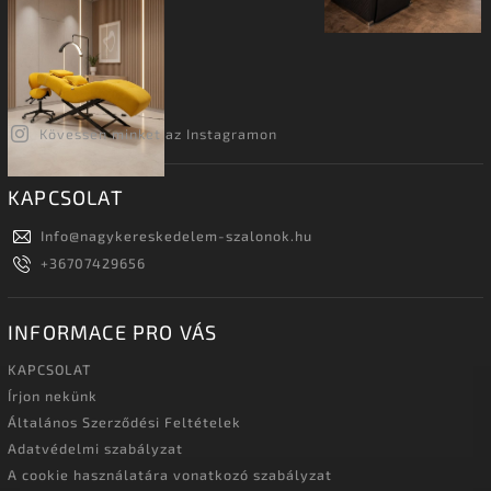
Kövessen minket az Instagramon
KAPCSOLAT
Info
@
nagykereskedelem-szalonok.hu
+36707429656
INFORMACE PRO VÁS
KAPCSOLAT
Írjon nekünk
Általános Szerződési Feltételek
Adatvédelmi szabályzat
A cookie használatára vonatkozó szabályzat