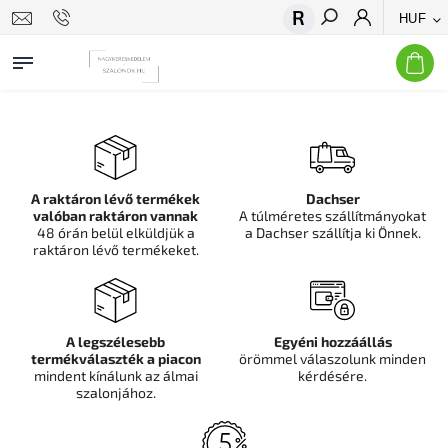
HUF
Keresés
A raktáron lévő termékek
Dachser
valóban raktáron vannak
A túlméretes szállítmányokat
48 órán belül elküldjük a
a Dachser szállítja ki Önnek.
raktáron lévő termékeket.
A legszélesebb
Egyéni hozzáállás
termékválaszték a piacon
örömmel válaszolunk minden
mindent kínálunk az álmai
kérdésére.
szalonjához.