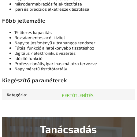
mikrodermabráziós fejek tisztítása
ipari és precíziós alkatrészek tisztítása
Főbb jellemzők:
19 literes kapacitás
Rozsdamentes acél kivitel
Nagy teljesítményű ultrahangos rendszer
Fűtési funkció a hatékonyabb tisztításhoz
Digitális / elektronikus vezérlés
Időzítő funkció
Professzionális, ipari használatra tervezve
Nagy méretű tisztítótartály
Kiegészítő paraméterek
Kategória
:
FERTŐTLENÍTÉS
Tanácsadás