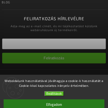
BLOG
FELIRATKOZÁS HÍRLEVÉLRE
Adja meg az e-mail címét, és mi tájékoztatást küldünk
webáruházunk új termékeiről.
Feliratkozás
Copyright 2026
Nagykereskedelem-szalonok
. Minden jog
fenntartva.
Weboldalunk használatával jóváhagyja a cookie-k használatát a
Cookie-kkal kapcsolatos irányelv értelmében.
Süti beállítások szerkesztése
Vytvořil
Shoptet
| Design
Shoptak.cz.
Beállítások
Elfogadom