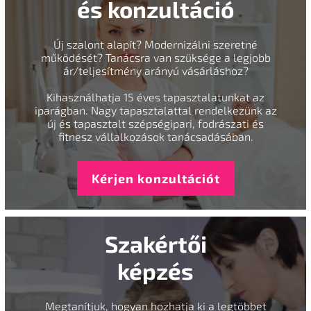
és konzultáció
Új szalont alapít? Modernizálni szeretné
működését? Tanácsra van szüksége a legjobb
ár/teljesítmény arányú vásárláshoz?
Kihasználhatja 15 éves tapasztalatunkat az
iparágban. Nagy tapasztalattal rendelkezünk az
új és tapasztalt szépségipari, fodrászati és
fitnesz vállalkozások tanácsadásában.
Kérjen konzultációt
Szakértői
képzés
Megtanítjuk, hogyan hozhatja ki a legtöbbet