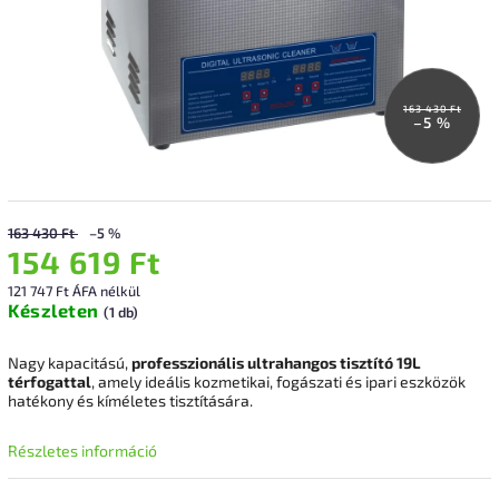
163 430 Ft
–5 %
163 430 Ft
–5 %
154 619 Ft
121 747 Ft ÁFA nélkül
Készleten
(1 db)
Nagy kapacitású,
professzionális ultrahangos tisztító 19L
térfogattal
, amely ideális kozmetikai, fogászati és ipari eszközök
hatékony és kíméletes tisztítására.
Részletes információ