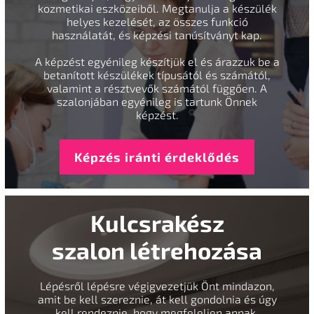
kozmetikai eszközeiből. Megtanulja a készülék
helyes kezelését, az összes funkció
használatát, és képzési tanúsítványt kap.
A képzést egyénileg készítjük el és árazzuk be a
betanított készülékek típusától és számától,
valamint a résztvevők számától függően. A
szalonjában egyénileg is tartunk Önnek
képzést.
Képzés iránti érdeklődés
Kulcsrakész
szalon létrehozása
Lépésről lépésre végigvezetjük Önt mindazon,
amit be kell szereznie, át kell gondolnia és úgy
kell rendeznie, hogy megfeleljen annak,