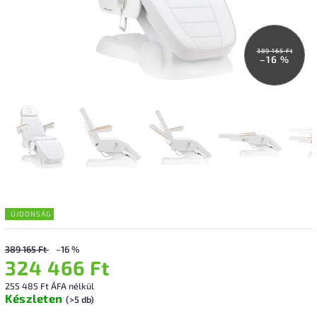
389 165 Ft
–16 %
ÚJDONSÁG
389 165 Ft
–16 %
324 466 Ft
255 485 Ft ÁFA nélkül
Készleten
(>5 db)