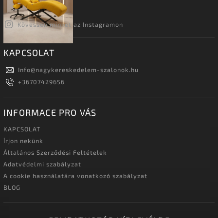
Kövessen minket az Instagramon
KAPCSOLAT
Info
@
nagykereskedelem-szalonok.hu
+36707429656
INFORMACE PRO VÁS
KAPCSOLAT
Írjon nekünk
Általános Szerződési Feltételek
Adatvédelmi szabályzat
A cookie használatára vonatkozó szabályzat
BLOG