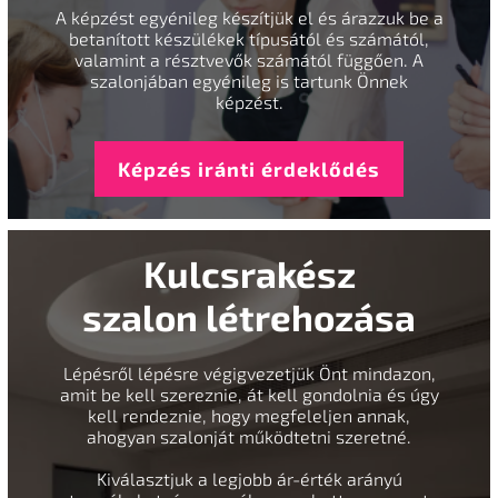
A képzést egyénileg készítjük el és árazzuk be a
betanított készülékek típusától és számától,
valamint a résztvevők számától függően. A
szalonjában egyénileg is tartunk Önnek
képzést.
Képzés iránti érdeklődés
Kulcsrakész
szalon létrehozása
Lépésről lépésre végigvezetjük Önt mindazon,
amit be kell szereznie, át kell gondolnia és úgy
kell rendeznie, hogy megfeleljen annak,
ahogyan szalonját működtetni szeretné.
Kiválasztjuk a legjobb ár-érték arányú