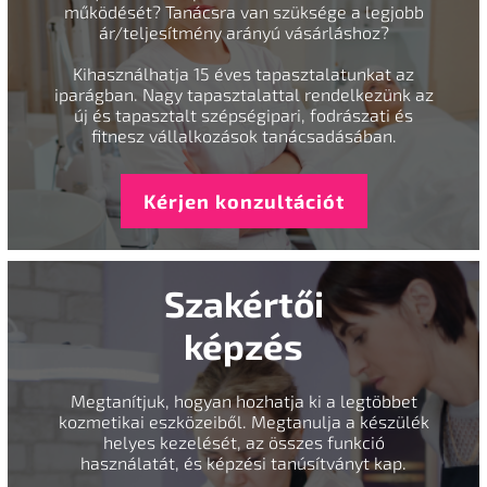
működését? Tanácsra van szüksége a legjobb
ár/teljesítmény arányú vásárláshoz?
Kihasználhatja 15 éves tapasztalatunkat az
iparágban. Nagy tapasztalattal rendelkezünk az
új és tapasztalt szépségipari, fodrászati és
fitnesz vállalkozások tanácsadásában.
Kérjen konzultációt
Szakértői
képzés
Megtanítjuk, hogyan hozhatja ki a legtöbbet
kozmetikai eszközeiből. Megtanulja a készülék
helyes kezelését, az összes funkció
használatát, és képzési tanúsítványt kap.