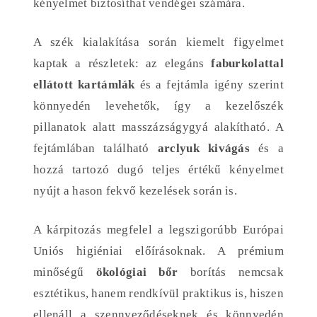
kényelmet biztosíthat vendégei számára.
A szék kialakítása során kiemelt figyelmet
kaptak a részletek: az elegáns
faburkolattal
ellátott kartámlák
és a fejtámla igény szerint
könnyedén levehetők, így a kezelőszék
pillanatok alatt masszázságygyá alakítható. A
fejtámlában található
arclyuk kivágás
és a
hozzá tartozó dugó teljes értékű kényelmet
nyújt a hason fekvő kezelések során is.
A kárpitozás megfelel a legszigorúbb Európai
Uniós higiéniai előírásoknak. A prémium
minőségű
ökológiai bőr
borítás nemcsak
esztétikus, hanem rendkívül praktikus is, hiszen
ellenáll a szennyeződéseknek és könnyedén