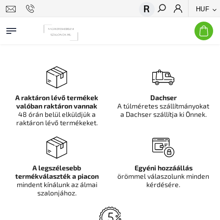
HUF
Keresés
A raktáron lévő termékek
Dachser
valóban raktáron vannak
A túlméretes szállítmányokat
48 órán belül elküldjük a
a Dachser szállítja ki Önnek.
raktáron lévő termékeket.
A legszélesebb
Egyéni hozzáállás
termékválaszték a piacon
örömmel válaszolunk minden
mindent kínálunk az álmai
kérdésére.
szalonjához.