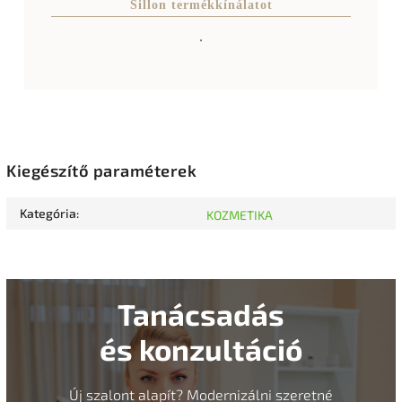
Sillon termékkínálatot
.
Kiegészítő paraméterek
Kategória
:
KOZMETIKA
Tanácsadás
és konzultáció
Új szalont alapít? Modernizálni szeretné