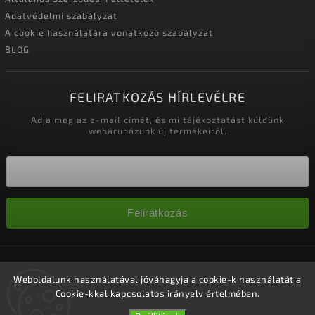
Adatvédelmi szabályzat
A cookie használatára vonatkozó szabályzat
BLOG
FELIRATKOZÁS HÍRLEVÉLRE
Adja meg az e-mail címét, és mi tájékoztatást küldünk
webáruházunk új termékeiről.
Feliratkozás
Copyright 2026
Nagykereskedelem-szalonok
. Minden jog
fenntartva.
Weboldalunk használatával jóváhagyja a cookie-k használatát a
Cookie-kkal kapcsolatos irányelv értelmében.
Süti beállítások szerkesztése
Vytvořil
Shoptet
| Design
Shoptak.cz.