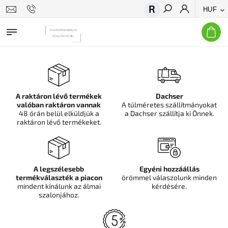
HUF
Keresés
A raktáron lévő termékek
Dachser
valóban raktáron vannak
A túlméretes szállítmányokat
48 órán belül elküldjük a
a Dachser szállítja ki Önnek.
raktáron lévő termékeket.
A legszélesebb
Egyéni hozzáállás
termékválaszték a piacon
örömmel válaszolunk minden
mindent kínálunk az álmai
kérdésére.
szalonjához.