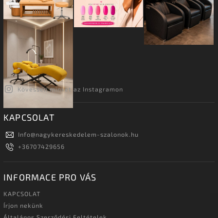
Kövessen minket az Instagramon
KAPCSOLAT
Info
@
nagykereskedelem-szalonok.hu
+36707429656
INFORMACE PRO VÁS
KAPCSOLAT
Írjon nekünk
Általános Szerződési Feltételek