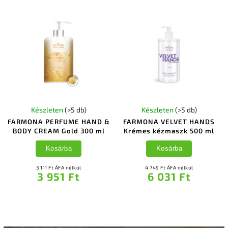
Készleten
(>5 db)
Készleten
(>5 db)
FARMONA PERFUME HAND &
FARMONA VELVET HANDS
BODY CREAM Gold 300 ml
Krémes kézmaszk 500 ml
Kosárba
Kosárba
3 111 Ft ÁFA nélkül
4 749 Ft ÁFA nélkül
3 951 Ft
6 031 Ft