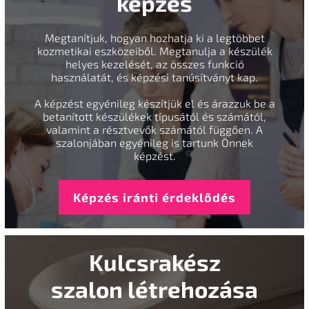
képzés
Megtanítjuk, hogyan hozhatja ki a legtöbbet
kozmetikai eszközeiből. Megtanulja a készülék
helyes kezelését, az összes funkció
használatát, és képzési tanúsítványt kap.
A képzést egyénileg készítjük el és árazzuk be a
betanított készülékek típusától és számától,
valamint a résztvevők számától függően. A
szalonjában egyénileg is tartunk Önnek
képzést.
Képzés iránti érdeklődés
Kulcsrakész
szalon létrehozása