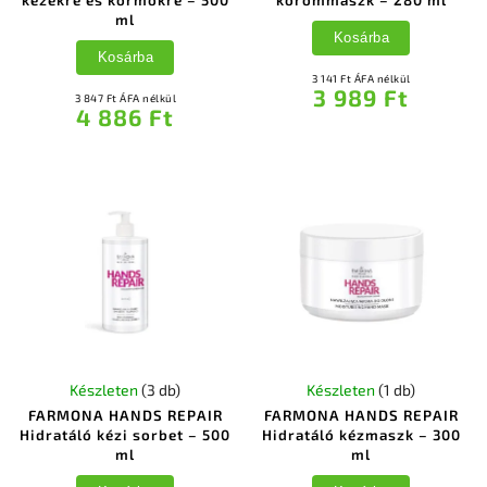
kezekre és körmökre – 500
körömmaszk – 280 ml
ml
Kosárba
Kosárba
3 141 Ft ÁFA nélkül
3 989 Ft
3 847 Ft ÁFA nélkül
4 886 Ft
Készleten
(3 db)
Készleten
(1 db)
FARMONA HANDS REPAIR
FARMONA HANDS REPAIR
Hidratáló kézi sorbet – 500
Hidratáló kézmaszk – 300
ml
ml