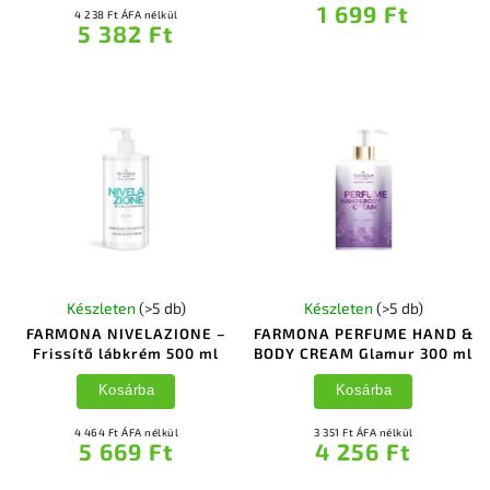
1 699 Ft
4 238 Ft ÁFA nélkül
5 382 Ft
Készleten
(>5 db)
Készleten
(>5 db)
FARMONA NIVELAZIONE –
FARMONA PERFUME HAND &
Frissítő lábkrém 500 ml
BODY CREAM Glamur 300 ml
Kosárba
Kosárba
4 464 Ft ÁFA nélkül
3 351 Ft ÁFA nélkül
5 669 Ft
4 256 Ft