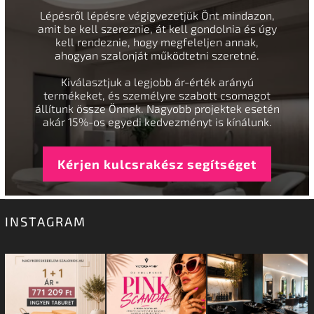
Lépésről lépésre végigvezetjük Önt mindazon,
amit be kell szereznie, át kell gondolnia és úgy
kell rendeznie, hogy megfeleljen annak,
ahogyan szalonját működtetni szeretné.
Kiválasztjuk a legjobb ár-érték arányú
termékeket, és személyre szabott csomagot
állítunk össze Önnek. Nagyobb projektek esetén
akár 15%-os egyedi kedvezményt is kínálunk.
Kérjen kulcsrakész segítséget
INSTAGRAM