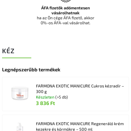
ÁFA fizetők adómentesen
vásárolhatnak
ha az Ön cége ÁFA fizető, akkor
0%-os ÁFA-val vásárolhat.
KÉZ
Legnépszerűbb termékek
FARMONA EXOTIC MANICURE Cukros kézradír –
300 g
Készleten
(>5 db)
3 836 Ft
FARMONA EXOTIC MANICURE Regeneráló krém
kezekre és körmökre – 500 ml