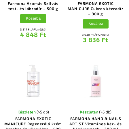
Farmona Aromás Szilvás
FARMONA EXOTIC
test- és lábradír – 500 g
MANICURE Cukros kézradír
– 300 g
Kosárba
Kosárba
3 817 Ft ÁFA nélkül
4 848 Ft
3 020 Ft ÁFA nélkül
3 836 Ft
Készleten
(>5 db)
Készleten
(>5 db)
FARMONA EXOTIC
FARMONA HAND & NAILS
MANICURE Regeneráló krém
ARTIST Vitaminos kéz- és