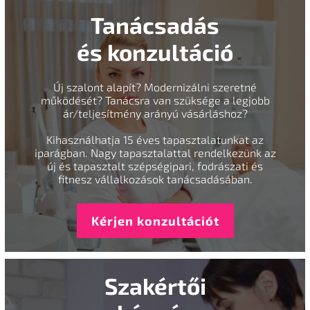
Tanácsadás
és konzultáció
Új szalont alapít? Modernizálni szeretné
működését? Tanácsra van szüksége a legjobb
ár/teljesítmény arányú vásárláshoz?
Kihasználhatja 15 éves tapasztalatunkat az
iparágban. Nagy tapasztalattal rendelkezünk az
új és tapasztalt szépségipari, fodrászati és
fitnesz vállalkozások tanácsadásában.
Kérjen konzultációt
Szakértői