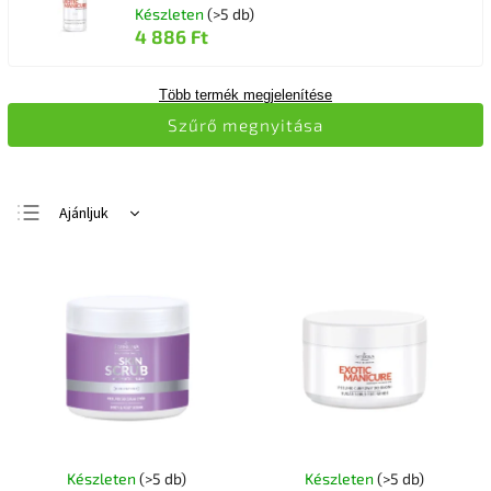
Készleten
(>5 db)
4 886 Ft
Több termék megjelenítése
Szűrő megnyitása
Ajánljuk
Legolcsóbb elöl
Legdrágább
Legnépszerűbb
termékek
ABC szerint
Készleten
(>5 db)
Készleten
(>5 db)