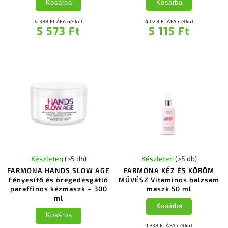
Kosárba
Kosárba
4 388 Ft ÁFA nélkül
4 028 Ft ÁFA nélkül
5 573 Ft
5 115 Ft
Készleten
(>5 db)
Készleten
(>5 db)
FARMONA HANDS SLOW AGE
FARMONA KÉZ ÉS KÖRÖM
Fényesítő és öregedésgátló
MŰVÉSZ Vitaminos balzsam
paraffinos kézmaszk – 300
maszk 50 ml
ml
Kosárba
Kosárba
1 338 Ft ÁFA nélkül