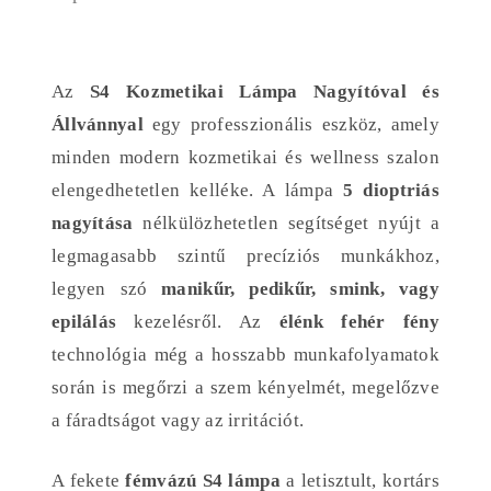
Az
S4 Kozmetikai Lámpa Nagyítóval és
Állvánnyal
egy professzionális eszköz, amely
minden modern kozmetikai és wellness szalon
elengedhetetlen kelléke. A lámpa
5 dioptriás
nagyítása
nélkülözhetetlen segítséget nyújt a
legmagasabb szintű precíziós munkákhoz,
legyen szó
manikűr, pedikűr, smink, vagy
epilálás
kezelésről. Az
élénk fehér fény
technológia még a hosszabb munkafolyamatok
során is megőrzi a szem kényelmét, megelőzve
a fáradtságot vagy az irritációt.
A fekete
fémvázú S4 lámpa
a letisztult, kortárs