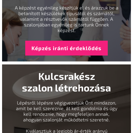
A képzést egyénileg készítjük el és árazzuk be a
betanított készülékek típusától és számától,
valamint a résztvevők számától függően. A
szalonjában egyénileg is tartunk Önnek
képzést.
Képzés iránti érdeklődés
Kulcsrakész
szalon létrehozása
Lépésről lépésre végigvezetjük Önt mindazon,
amit be kell szereznie, át kell gondolnia és úgy
kell rendeznie, hogy megfeleljen annak,
ahogyan szalonját működtetni szeretné.
Kiválasztjuk a legjobb ár-érték arányú