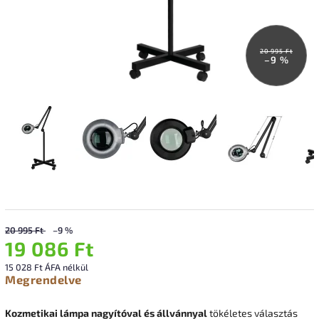
20 995 Ft
–9 %
20 995 Ft
–9 %
19 086 Ft
15 028 Ft ÁFA nélkül
Megrendelve
Kozmetikai lámpa nagyítóval és állvánnyal
tökéletes választás