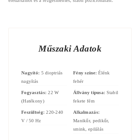
élettartamot és a rezgésmentes, stabil pozicionálást.
Műszaki Adatok
Nagyító:
5 dioptriás
Fény színe:
Élénk
nagyítás
fehér
Fogyasztás:
22 W
Állvány típusa:
Stabil
(Hatékony)
fekete fém
Feszültség:
220-240
Alkalmazás:
V / 50 Hz
Manikűr, pedikűr,
smink, epilálás