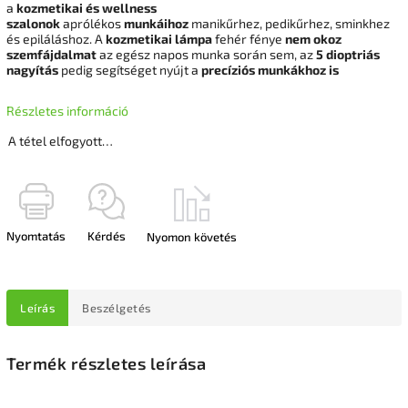
a
kozmetikai és wellness
szalonok
aprólékos
munkáihoz
manikűrhez, pedikűrhez, sminkhez
és epiláláshoz. A
kozmetikai lámpa
fehér fénye
nem okoz
szemfájdalmat
az egész napos munka során sem, az
5 dioptriás
nagyítás
pedig segítséget nyújt a
precíziós munkákhoz is
Részletes információ
A tétel elfogyott…
Nyomtatás
Kérdés
Nyomon követés
Leírás
Beszélgetés
Termék részletes leírása