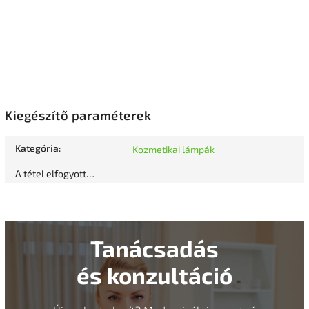
Kiegészítő paraméterek
Kategória
:
Kozmetikai lámpák
A tétel elfogyott…
Tanácsadás
és konzultáció