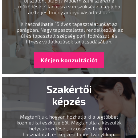
Új szalont alapít? Modernizálni szeretné
működését? Tanácsra van szüksége a legjobb
ár/teljesítmény arányú vásárláshoz?
Kihasználhatja 15 éves tapasztalatunkat az
iparágban. Nagy tapasztalattal rendelkezünk az
új és tapasztalt szépségipari, fodrászati és
fitnesz vállalkozások tanácsadásában.
Kérjen konzultációt
Szakértői
képzés
Megtanítjuk, hogyan hozhatja ki a legtöbbet
kozmetikai eszközeiből. Megtanulja a készülék
helyes kezelését, az összes funkció
használatát, és képzési tanúsítványt kap.