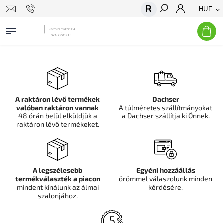
HUF
Keresés
A raktáron lévő termékek
Dachser
valóban raktáron vannak
A túlméretes szállítmányokat
48 órán belül elküldjük a
a Dachser szállítja ki Önnek.
raktáron lévő termékeket.
A legszélesebb
Egyéni hozzáállás
termékválaszték a piacon
örömmel válaszolunk minden
mindent kínálunk az álmai
kérdésére.
szalonjához.