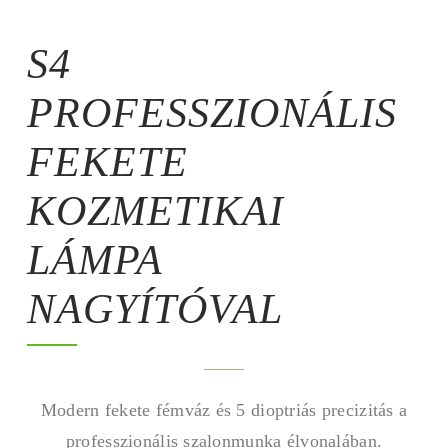
S4
PROFESSZIONÁLIS
FEKETE
KOZMETIKAI
LÁMPA
NAGYÍTÓVAL
Modern fekete fémváz és 5 dioptriás precizitás a
professzionális szalonmunka élvonalában.