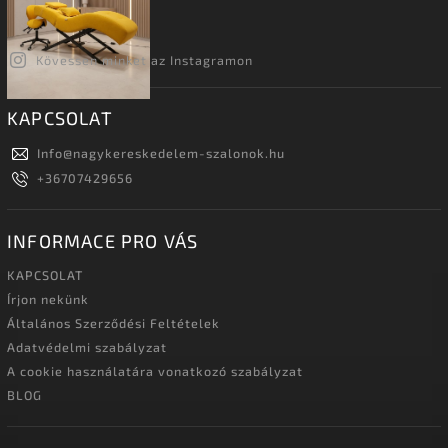
Kövessen minket az Instagramon
KAPCSOLAT
Info
@
nagykereskedelem-szalonok.hu
+36707429656
INFORMACE PRO VÁS
KAPCSOLAT
Írjon nekünk
Általános Szerződési Feltételek
Adatvédelmi szabályzat
A cookie használatára vonatkozó szabályzat
BLOG